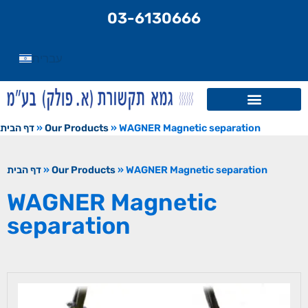
content
03-6130666
עברית
דף הבית
»
Our Products
»
WAGNER Magnetic separation
דף הבית
»
Our Products
»
WAGNER Magnetic separation
WAGNER Magnetic
separation