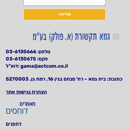
שליחה
03-6130666
טלפון:
פקס: 03-6130675
דוא”ל:
gama@actcom.co.il
כתובת:
בית גמא – רח’ מנחם בגין 16, רמת גן, 5270003
הצהרת נגישות אתר
מאמרים
דוחסים
דחסנים