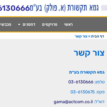
לתוכן
6130666
ראשי
פרויקטים
דחסנים
מכבשי
דף הבית
»
צור קשר
צור קשר
גמא תקשורת בע״מ
טלפון:
03-6130666
פקס: 03-6130675
דוא"ל:
gama@actcom.co.il