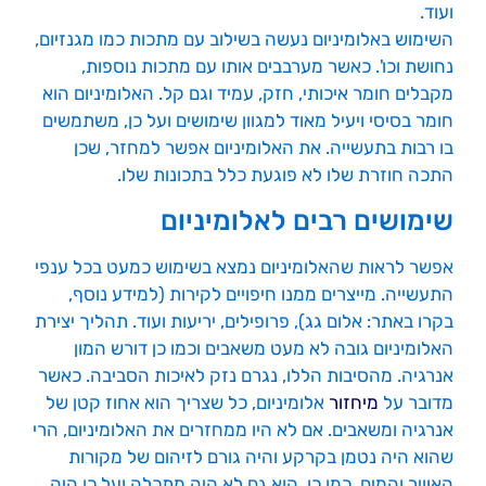
ועוד.
השימוש באלומיניום נעשה בשילוב עם מתכות כמו מגנזיום,
נחושת וכו'. כאשר מערבבים אותו עם מתכות נוספות,
מקבלים חומר איכותי, חזק, עמיד וגם קל. האלומיניום הוא
חומר בסיסי ויעיל מאוד למגוון שימושים ועל כן, משתמשים
בו רבות בתעשייה. את האלומיניום אפשר למחזר, שכן
התכה חוזרת שלו לא פוגעת כלל בתכונות שלו.
שימושים רבים לאלומיניום
אפשר לראות שהאלומיניום נמצא בשימוש כמעט בכל ענפי
התעשייה. מייצרים ממנו חיפויים לקירות (למידע נוסף,
בקרו באתר: אלום גג), פרופילים, יריעות ועוד. תהליך יצירת
האלומיניום גובה לא מעט משאבים וכמו כן דורש המון
אנרגיה. מהסיבות הללו, נגרם נזק לאיכות הסביבה. כאשר
מדובר על
מיחזור
אלומיניום, כל שצריך הוא אחוז קטן של
אנרגיה ומשאבים. אם לא היו ממחזרים את האלומיניום, הרי
שהוא היה נטמן בקרקע והיה גורם לזיהום של מקורות
האוויר והמים. כמו כן, הוא גם לא היה מתכלה ועל כן היה