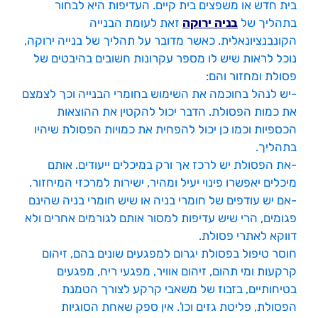
בית חדש או משפצים בית קיים. העדיפות היא לבחור
בתהליך של
בניה ירוקה
זאת לעומת הבנייה
הקונבנציונאלית. כאשר מדובר על תהליך של בנייה ירוקה,
נוכל לראות שיש לו מספר עקרונות חשובים בהיבטים של
פסולת ומחזור והם:
-יש לנהל בחוכמה את השימוש בחומרי הבנייה וכך לצמצם
את כמות הפסולת. הדבר יכול להקטין את ההוצאות
הכספיות וכמו כן יכול להפחית את כמויות הפסולת שיהיו
בתהליך.
-את הפסולת יש לרכז אך ורק במיכלים ייעודים. אותם
מיכלים יאפשרו פינוי יעיל ומהיר, ישירות למרכזי המיחזור.
-אם יש עודפים של חומרי בניה או שיש חומרי בניה שהינם
פגומים, הרי שיש עדיפות למסור אותם לגורמים אחרים ולא
דווקא לאתרי פסולת.
חוסר טיפול בפסולת יגרום למפגעים שונים בהם, זיהום
קרקעות ומי תהום, זיהום אוויר, מפגעי ריח, מפגעים
בטיחותיים, בזבוז של משאבי קרקע לצורך הטמנת
הפסולת, פליטת גזים וכו'. אין ספק שאחת הסוגיות