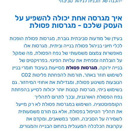
-הכנה של תכנית לניהול סביבתי
איך מגרסה אחת יכולה להשפיע על
העסק שלכם - מגרסות פסולת
בעידן של מודעות סביבתית גוברת, מגרסות פסולת הופכות
לכלי חיוני בניהול פסולת בנייה וביתית. מגרסות אלו
מאפשרות צמצום משמעותי של נפח הפסולת, מה שמקל
על הובלתה ומפחית את עלויות הפינוי. בפרויקטים של
בנייה ירוקה,
מגרסות פסולת
מסייעות בעיבוד חומרי בניין
לשימוש חוזר באתר, תורמות להפחתת פליטות CO2
הנובעות משינוע פסולת, ומגדילות את אחוזי המיחזור. גם
בשימוש ביתי, מגרסות קטנות יותר יכולות לסייע בהפחתת
נפח הפסולת האורגנית, ובכך לתרום לתהליך
הקומפוסטציה. השימוש במגרסות פסולת לא רק מייעל
את תהליך הטיפול בפסולת, אלא גם תורם משמעותית
לשמירה על הסביבה, חוסך במשאבים, ומקדם את
עקרונות הכלכלה המעגלית בתחום הבנייה והמגורים.