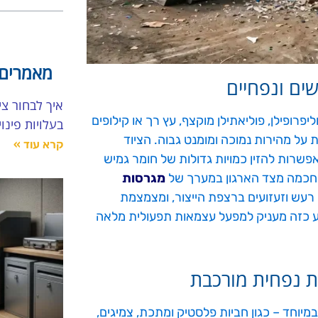
מאמרים 
ים ונפחיים
יפרופילן, פוליאתילן מוקצף, עץ רך או קילופים
בעלויות פינו
על מהירות נמוכה ומומנט גבוה. הציוד
קרא עוד »
פשרות להזין כמויות גדולות של חומר גמיש
 חכמה מצד הארגון במערך של
מגרסות
רעש וזעזועים ברצפת הייצור, ומצמצמת
 כזה מעניק למפעל עצמאות תפעולית מלאה
ת נפחית מורכבת
יוחד – כגון חביות פלסטיק ומתכת, צמיגים,