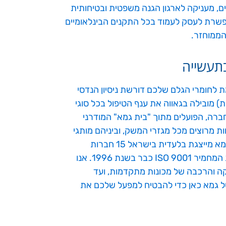
ים, מעניקה לארגון הגנה משפטית ובטיחותית
אפשרת לעסק לעמוד בכל התקנים הבינלאומיים
הממוחזר.
לחומרי הגלם שלכם דורשת ניסיון הנדסי
 מובילה בגאווה את ענף הטיפול בכל סוגי
ר בישראל מאז שנת 1978. משרדי החברה, הפועלים מתוך "בית גמא" המודרני
סה ברמת גן, משרתים למעלה מ-10,000 לקוחות מרוצים מכל מגזרי המשק, וביניהם מותגי
ענק כמו טבע, קוקה קולה, יפאורה, טמפו וקימברלי קלארק. גמא מייצגת בלעדית בישראל 15 חברות
בינלאומיות מהמובילות בעולם, והיא הוסמכה לתו תקן האיכות המחמיר ISO 9001 כבר בשנת 1996. אנו
ה והרכבה של מכונות מתקדמות, ועד
של גמא כאן כדי להבטיח למפעל שלכם את