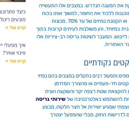
פקת את המענה הנדרש. במצבים אלו התעשייה
כיצד פתרונו
 עוצמתיות בעלות 2 או 4 צירים, המתוכננות ללכוד את החומר, למשוך אותו בכוח
מונעים ריגול
פנימה ולפורר אותו לחלקיקים קטנים לצורך השמדה מוחלטת או הקטנת נפחים של עד 70%. מכונות
קרא עוד »
ת במיוחד, והן משולבות לעיתים קרובות בתוך
 לייבוש. המעבר לשיטות גריסה רב-ציריות אלו
ר האחורית.
איך מפעלי יי
פינוי אוויר?
טים נקודתיים
קרא עוד »
ספים ותפעול רבים נתקלים במצבים בהם נפחי
יקטים חד-פעמיים או מהצורך המזדמן
 להקצאת שטח רצפה יקר והשקעה הונית
יפות להשתמש באלטרנטיבה של
שירותי גריסה
עוצמתי שמגיע ישירות אל חצר הלקוח, מבצע
 לדרישות החוק, מבלי שהמפעל יצטרך