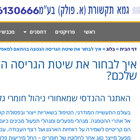
לתוכן
6130666
ראשי
פרויקטים
דחסנים
מכבשי
דף הבית
»
בלוג
»
איך לבחור את שיטת הגריסה הנכונה בהתאם למאפי
איך לבחור את שיטת הגריסה ה
שלכם?
האתגר ההנדסי שמאחורי ניהול חומרי גלם
בעולם התעשייה המודרני, הטיפול בשאריות ייצור ובפסולת קש
אל אתרי ההטמנה. מנהלי מפעלים ומנהלי תפעול מבינים כיום 
הם קריטיים לשמירה על רווחיות הארגון ועל רצף העבודה. ע
מפעל מייצר סוג אחר לחלוטין של חומרים – החל מיריעות פלסט