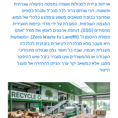
אריזות וניירת למכולות אשפה נתפסה כפעולה שגרתית
ופשוטה, הרי שהיום ברור לכל מנכ"ל ומנהל כספים
שמדובר בבזבוז משאבים משווע ובמפגע כלכלי של ממש.
המגמה העולמית, המובלת על ידי מדדי קיימות תאגידית
מחמירים (ESG), דוחפת ארגונים לאמץ את מודל "אפס
פסולת להטמנה" (Zero Waste to Landfill). המשמעות
היא מעבר מלא מכלכלה ליניארית בזבזנית לכלכלה
מעגלית חכמה, שבה כל חומר גלם שנפלט מתהליכי
העבודה או מהמשרדים אינו מוגדר כזבל שיש להיפטר
ממנו, אלא כמשאב יקר ערך הניתן להחזרה אל מעגל
הייצור.