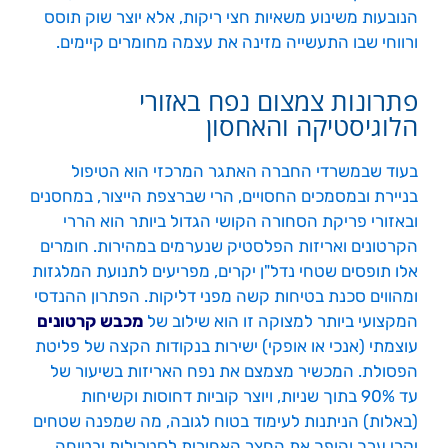
הנובעות משינוע משאיות חצי ריקות, אלא יוצר שוק תוסס
ורווחי שבו התעשייה מזינה את עצמה מחומרים קיימים.
פתרונות צמצום נפח באזורי
הלוגיסטיקה והאחסון
בעוד שבמשרדי החברה האתגר המרכזי הוא הטיפול
בניירת ובמסמכים החסויים, הרי שברצפת הייצור, במחסנים
ובאזורי פריקת הסחורה הקושי הגדול ביותר הוא הררי
הקרטונים ואריזות הפלסטיק שנערמים במהירות. חומרים
אלו תופסים שטחי נדל"ן יקרים, מפריעים לתנועת המלגזות
ומהווים סכנת בטיחות קשה מפני דליקות. הפתרון ההנדסי
המקצועי ביותר למצוקה זו הוא שילוב של
מכבש קרטונים
עוצמתי (אנכי או אופקי) ישירות בנקודות הקצה של פליטת
הפסולת. המכשיר מצמצם את נפח האריזות בשיעור של
עד 90% בתוך שניות, ויוצר קוביות דחוסות וקשיחות
(באלות) הניתנות לעימוד בטוח לגובה, מה שמפנה שטחים
יקרי ערך והופך את החצר האחורית לסטרילית ובטוחה