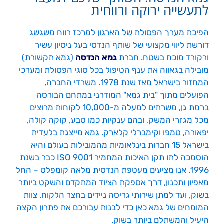
לתעשייה ירוקה ורווחית
הפיכת מערך הפסולת של הארגון למרכז רווח משגשג
דורשת ליווי מקצועי של שותף הנדסי בעל ניסיון עשיר
ורקורד מוכח בשטח. חברת
גמא הנדסה
(גמא תקשורת)
מובילה בגאווה את ענף הטיפול בכל סוגי הפסולת ומערכי
המחזור בישראל מאז שנת 1978. משרדי החברה,
הפועלים מתוך "בית גמא" המודרני במתחם הבורסה
ברמת גן, משרתים למעלה מ-10,000 לקוחות מרוצים
מכל מגזרי המשק, ובהם ענקיות כמו טבע, קוקה קולה,
יפאורה, טמפו וקימברלי קלארק. גמא מייצגת בלעדית
בישראל 15 חברות בינלאומיות מהמובילות בעולם והיא
הוסמכה לתו תקן האיכות המחמיר ISO 9001 כבר בשנת
1996. אנו מציעים מעטפת הנדסית מלאה קומפלט – החל
מאפיון ותכנון, דרך אספקת הציוד המתקדם והשקט ביותר
בשוק, ועד למתן שירותי גריסה ניידים בחצר הלקוח. צוות
המומחים של גמא כאן כדי לבנות עבורכם את פתרון הקצה
היעיל והמשתלם ביותר בשוק.